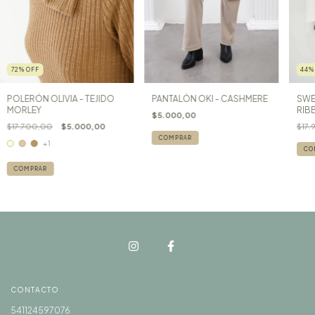
72
%
OFF
44
POLERÓN OLIVIA - TEJIDO
PANTALÓN OKI - CASHMERE
SWE
MORLEY
RIB
$5.000,00
$17.700,00
$5.000,00
$17.
COMPRAR
+1
CO
COMPRAR
CONTACTO
541124597076