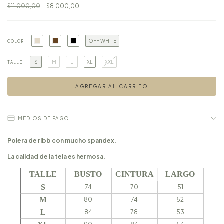
$11.000,00
$8.000,00
OFF WHITE
COLOR
S
M
L
XL
XXL
TALLE
MEDIOS DE PAGO
Polera de ribb con mucho spandex.
La calidad de la tela es hermosa.
CINTURA
TALLE
BUSTO
LARGO
S
74
70
51
M
80
74
52
L
84
78
53