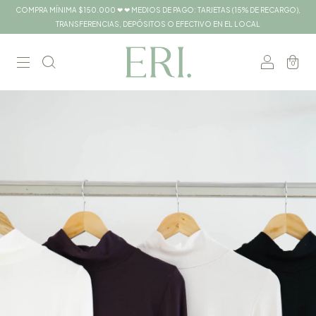
COMPRA MÍNIMA $150.000 ❤ ❤ MEDIOS DE PAGO: TARJETAS (15% DE RECARGO),
TRANSFERENCIAS, DEPÓSITOS O EFECTIVO EN EL LOCAL
0