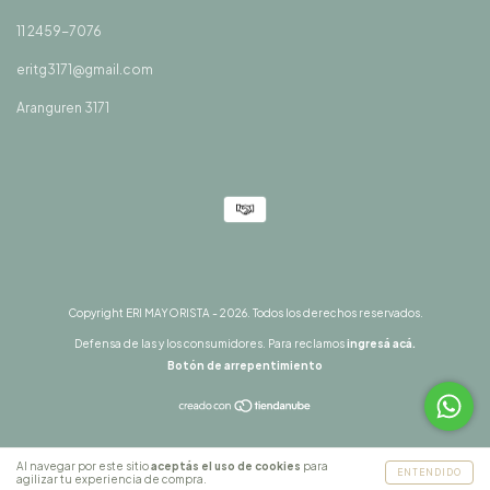
11 2459-7076
eritg3171@gmail.com
Aranguren 3171
Copyright ERI MAYORISTA - 2026. Todos los derechos reservados.
Defensa de las y los consumidores. Para reclamos
ingresá acá.
Botón de arrepentimiento
Al navegar por este sitio
aceptás el uso de cookies
para
ENTENDIDO
agilizar tu experiencia de compra.