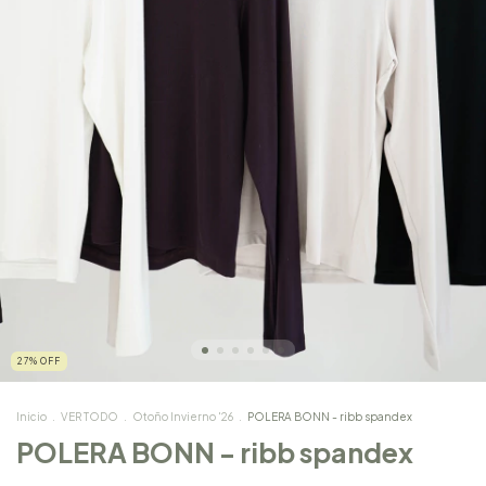
27
%
OFF
Inicio
.
VER TODO
.
Otoño Invierno '26
.
POLERA BONN - ribb spandex
POLERA BONN - ribb spandex