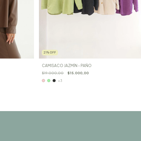
21
%
OFF
CAMISACO JAZMÍN - PAÑO
$19.000,00
$15.000,00
+3