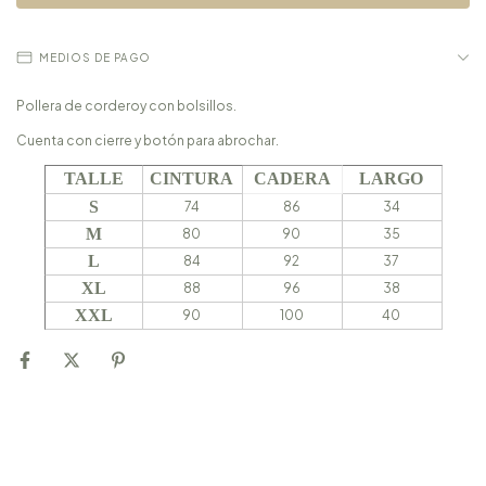
MEDIOS DE PAGO
Pollera de corderoy con bolsillos.
Cuenta con cierre y botón para abrochar.
CADERA
TALLE
CINTURA
LARGO
S
74
86
34
M
80
90
35
L
84
92
37
XL
88
96
38
XXL
90
100
40