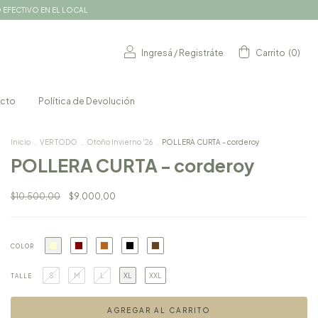
O EFECTIVO EN EL LOCAL
Ingresá
/
Registráte
Carrito
(
0
)
cto
Política de Devolución
Inicio
.
VER TODO
.
Otoño Invierno '26
.
POLLERA CURTA - corderoy
POLLERA CURTA - corderoy
$10.500,00
$9.000,00
COLOR
S
M
L
XL
XXL
TALLE