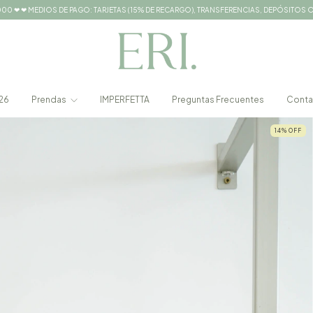
0 ❤ ❤ MEDIOS DE PAGO: TARJETAS (15% DE RECARGO), TRANSFERENCIAS, DEPÓSITOS 
26
Prendas
IMPERFETTA
Preguntas Frecuentes
Conta
14
%
OFF