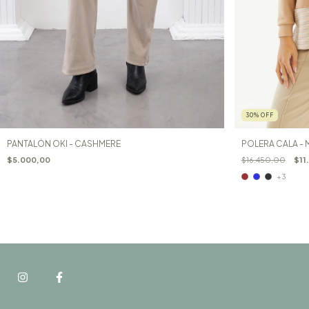
30
%
OFF
PANTALÓN OKI - CASHMERE
POLERA CALA 
$5.000,00
$16.450,00
$11
+3