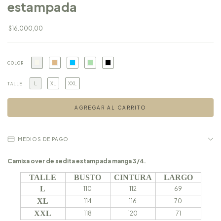
estampada
$16.000,00
COLOR
L
XL
XXL
TALLE
MEDIOS DE PAGO
Camisa over de sedita estampada manga 3/4.
TALLE
BUSTO
CINTURA
LARGO
L
110
112
69
XL
114
116
70
XXL
118
120
71