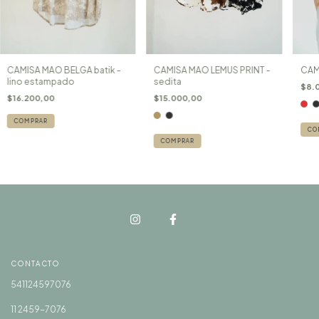
CAMISA MAO BELGA batik -
CAMISA MAO LEMUS PRINT -
CAM
lino estampado
sedita
$8.
$16.200,00
$15.000,00
COMPRAR
CO
COMPRAR
CONTACTO
541124597076
11 2459-7076