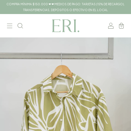
COMPRA MÍNIMA $150.000 ❤ ❤ MEDIOS DE PAGO: TARJETAS (15% DE RECARGO),
TRANSFERENCIAS, DEPÓSITOS O EFECTIVO EN EL LOCAL
0