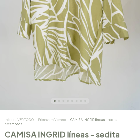
Inicio
.
VER TODO
.
Primavera Verano
.
CAMISA INGRID líneas - sedita
estampada
CAMISA INGRID líneas - sedita